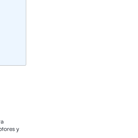
ra
ptores y