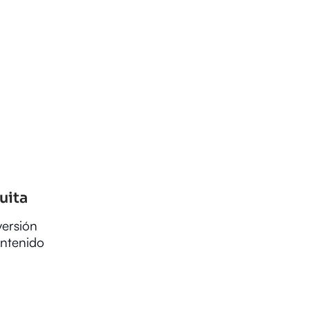
uita
versión
ontenido