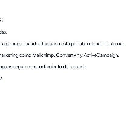
:
das.
tra popups cuando el usuario está por abandonar la página).
 marketing como Mailchimp, ConvertKit y ActiveCampaign.
opups según comportamiento del usuario.
s.