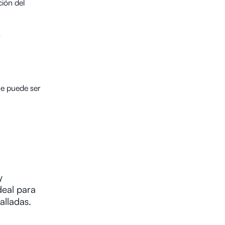
ción del
s
ue puede ser
y
deal para
alladas.