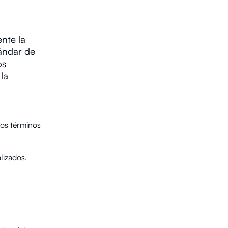
nte la
ándar de
os
la
los términos
lizados.