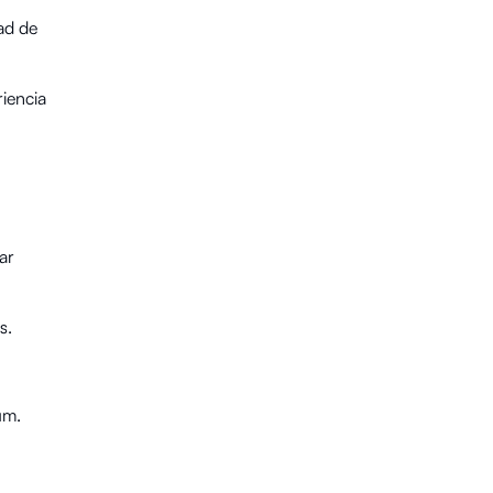
ad de
iencia
ar
s.
um.