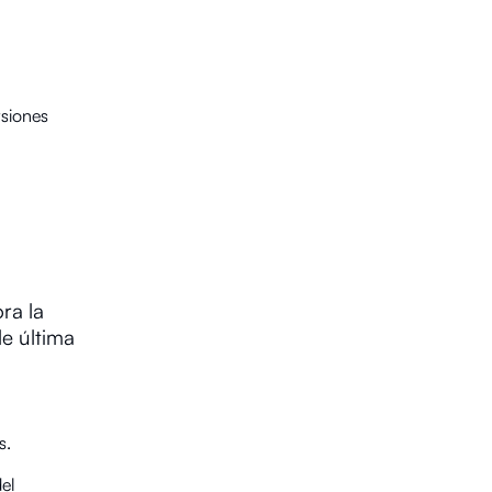
rsiones
ra la
de última
s.
del