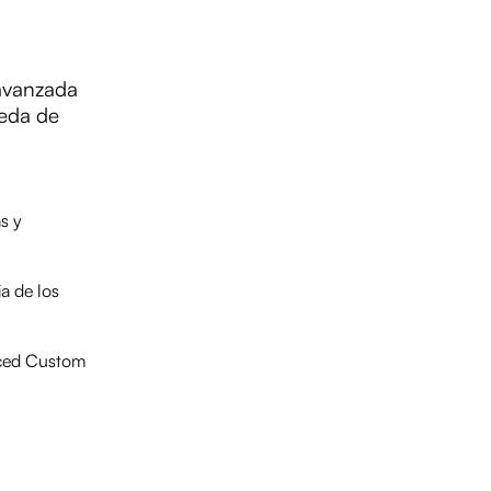
avanzada
ueda de
s y
a de los
ced Custom