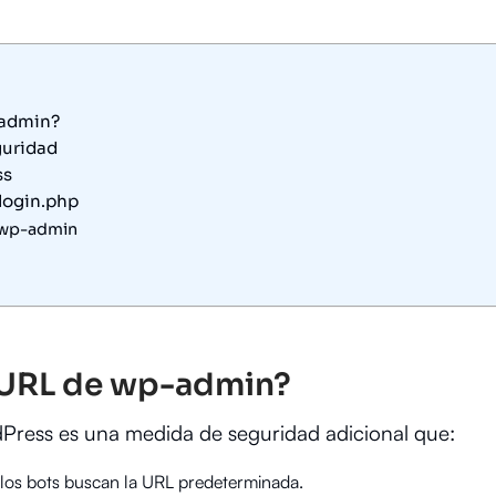
-admin?
guridad
ss
-login.php
a wp-admin
a URL de wp-admin?
Press es una medida de seguridad adicional que:
 los bots buscan la URL predeterminada.