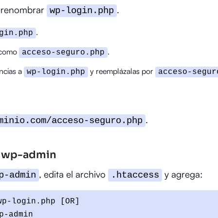
s renombrar
.
wp-login.php
.
gin.php
 como
.
acceso-seguro.php
encias a
y reemplázalas por
wp-login.php
acceso-segur
.
minio.com/acceso-seguro.php
 a wp-admin
, edita el archivo
y agrega:
p-admin
.htaccess
p-login.php [OR]

-admin
