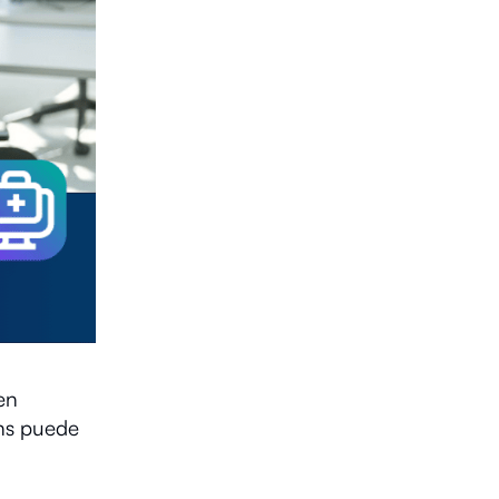
ien
ins puede