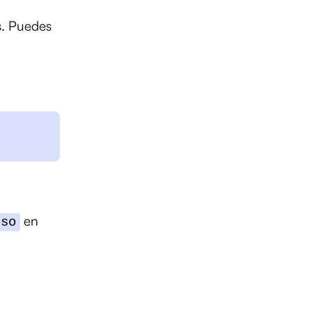
s. Puedes
en
eso